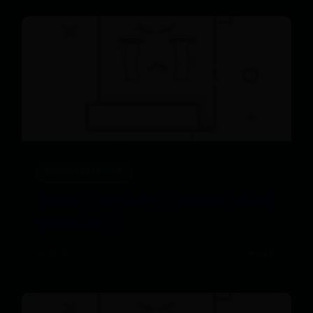
365BET365打不开
电脑做PPT用什么软件？选择对的工具让你
轻松搞定演示！
📅 07-22
👁️ 8441