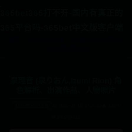
365bet365打不开-国内有真正的
365平台吗-365bet中文版客户端
首页
365bet365打不开
国内有真正的365平台吗
365bet中文版客户端
泉理音 (泉りおん,Izumi Rion) 角
色解析、出演作品、人物照片
📅 2026-01-18 18:31:03
👤 admin
365BET365打不开
👁️ 3462
👍 501