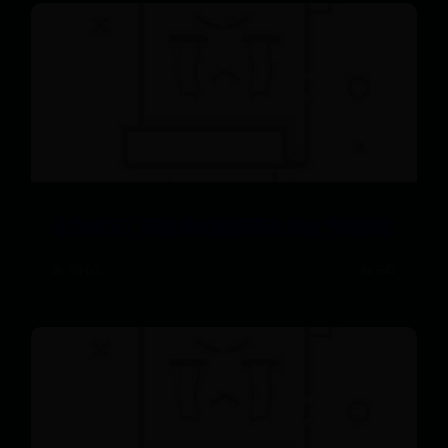
沦为炮灰？那些曾经爆红现在却过气的游戏
📅 08-03
👍 647