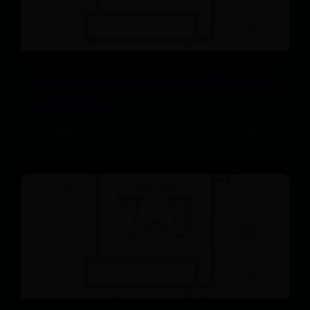
硬盘损坏如何修复？2026年推荐硬盘修复的
5种简单方法！
📅 08-04
👍 659