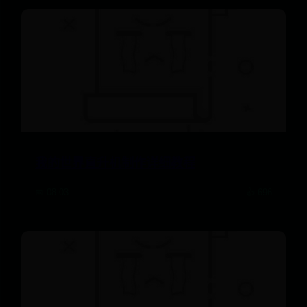
我的世界直升机制作详细教程
📅 08-03
👍 696