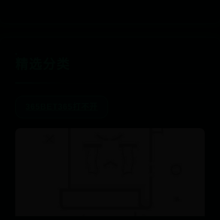
精选分类
365BET365打不开