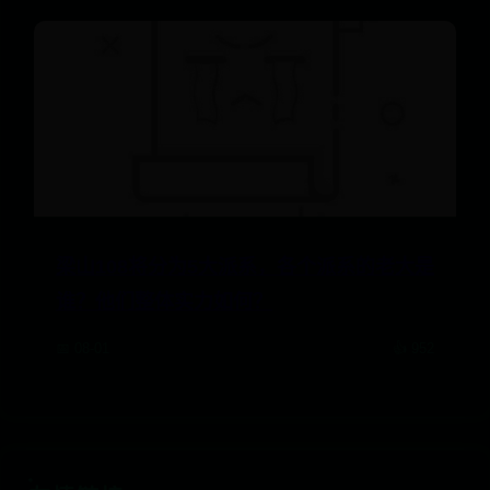
梁山108将分为5大派系，各个派系的老大是
谁？他们整体实力如何？
📅 08-01
👍 952