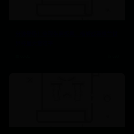
分钟登场！全程坐穿板凳，梅努成英格兰世
界杯最大意难平
📅 08-01
👍 690