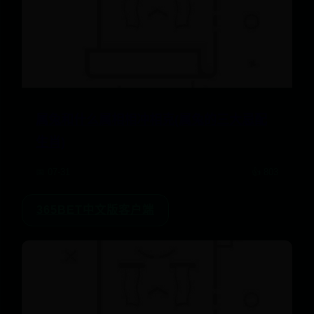
属兔和什么属相相冲相克(属兔的三大忌配
生肖)
📅 07-31
👍 803
365BET中文版客户端