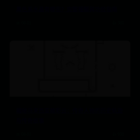
黑色系水晶有哪些？完整種類與功效指南
📅 08-01
👍 380
揭秘马来西亚赖彩云：传奇人物的历史轨迹
与传奇故事
📅 08-01
👍 930