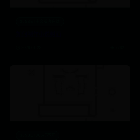
365BET中文版客户端
如何制作小说封面
🕒 2026-01-23
👁️ 7762
365BET365打不开