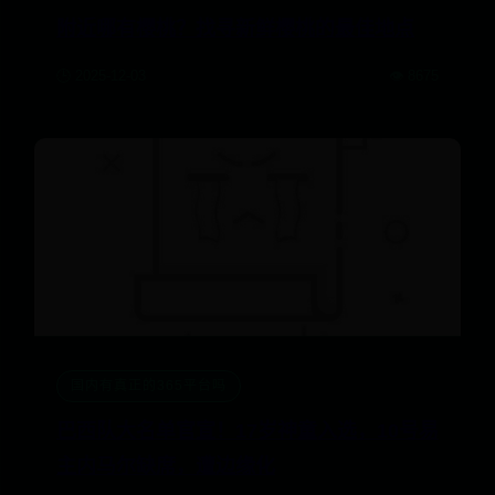
附近哪有樱桃？找寻新鲜樱桃的最佳地点
🕒 2025-12-03
👁️ 8675
国内有真正的365平台吗
巴西队大名单官宣！17岁神童入选，10号易
主内马尔缺席，遭边缘化