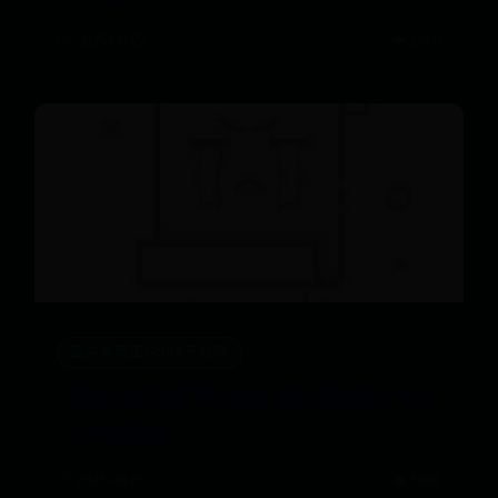
🕒 2025-06-27
👁️ 1685
国内有真正的365平台吗
《塞尔达传说旷野之息》国行版送审一年了
_手机网易网
🕒 2025-08-05
👁️ 5891