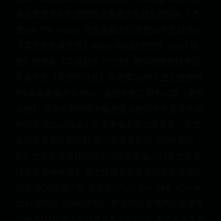
倫金曲周杰伦伤感情歌合集周杰伦音乐微电影《杰
缘-On The Road》宝宝祝福杰伦哥哥35岁生日快乐
【周杰伦35岁生贺】better man励志短片《自行我
路》微电影《华语音乐流行榜》第66期电视榜单冠
军周杰伦《天台的月光》华语歌坛RB天王们最难唱
的5首歌最强开年总ID：最强大脑之周杰伦篇《最强
大脑》 周杰伦燃烧吧大脑最强大脑周杰伦宣传片30
秒陈奕迅2013台北小巨蛋演唱会第二場嘉宾：周杰
倫周杰倫攜手蕭亞軒 廣州為慈善開唱《榜样周杰
伦》之杰伦写给其他歌手的经典歌曲2013第七届无
线音乐盛典咪咕汇 周杰伦部分完整版周杰伦导演作
品奥迪Q3互动广告 完整版OPUS JAY SEE YOU in
2014周杰伦《你听得到》 倒放的秘密周杰伦导演作
品奥迪Q3互动广告预告片听妈妈的话-美国中学生唱