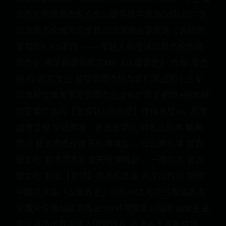
周杰伦的歌周杰伦方文山联手执导奥迪Q3互动广告
超清周杰伦魔天伦世界巡回演唱会重庆站《说好的
幸福呢》SS老师 —— 年轻人就应该听周杰伦的歌
周杰伦-哪里都是你官方MV《汉服青史》 作曲:周杰
伦 作词:方文山 首播致周杰伦与我们走过的十三年
超清粮全其美家庭装周杰伦全新广告手抓饼+杯装随
饮豆浆广告片【张悦轩X田雨橙】佳偶天橙mv 高清
湖南卫视 华语群星 - 爸爸去哪儿 同名主题曲 精美
歌词 超清周杰伦摩天轮演唱会 -- 公公偏头痛 官方
版30秒 超清周杰伦摩天轮演唱会 -- 一路向北 官方
版30秒 超清【音频】周杰伦作曲 方文山作词 新的
中国风单曲「汉服青史」印尼NET.电视台报道周杰
伦魔天伦雅加达演唱会5分钟视频第18届新加坡金曲
奖区域杰出歌手奖入围宣传片 高清中天青年論壇