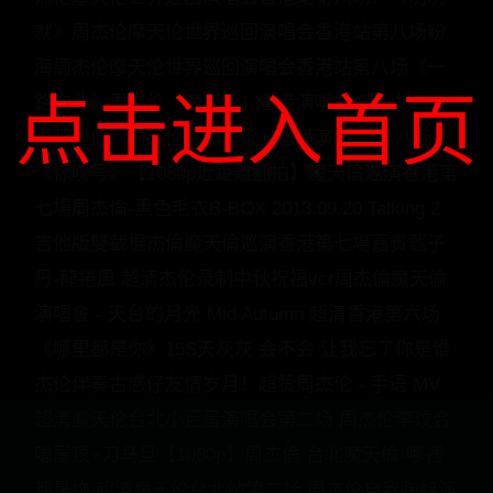
就》周杰伦摩天伦世界巡回演唱会香港站第八场粉
海周杰伦摩天伦世界巡回演唱会香港站第八场《一
点击进入首页
路向北》周杰伦「魔天伦」香港演唱会 第八场《哪
里都是你》周杰伦「魔天伦」香港演唱会 第八场
《惊叹号》【1080p近距離翻拍】魔天倫巡演香港第
七場周杰倫-黑色毛衣B-BOX 2013.09.20 Talking 2
吉他版雙截棍杰倫魔天倫巡演香港第七場嘉賓甄子
丹-龍捲風 超清杰伦录制中秋祝福vcr周杰倫魔天倫
演唱會 - 天台的月光 Mid Autumn 超清香港第六场
《哪里都是你》15S天灰灰 会不会 让我忘了你是谁
杰伦伴奏古惑仔友情岁月！超赞周杰伦 - 手语 MV
超清魔天伦台北小巨蛋演唱会第二场 周杰伦李玟合
唱屋顶+刀马旦【1080p】周杰倫 台北魔天倫-哪裡
都是妳 超清魔天伦台北站第二场 周杰伦自我陶醉演