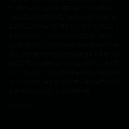
绎《完美主义》周杰倫《魔天倫世界巡迴演唱會》
台北場嘉賓李玟两人讲话部分周杰伦魔天伦世界巡
回演唱会台北站第二场 周杰伦+COCO《刀马旦》#
周杰伦魔天伦台北小巨蛋演唱会第二场# 《安静》
周杰倫 魔天倫世界巡迴演唱會 與孫燕姿合唱三分钟
精选 周杰伦魔天伦世界巡回演唱会台北站邓丽君“真
实重现”周杰伦卡巴斯基“天下无双”新版TVC 超清周
杰伦《惊叹号》-2013雪碧明星表演赛官方视频周杰
伦《十二新作》缔造华语NO.1神话 超清周杰伦评价
后弦VAE0/300登录亲,你还没有评论哦
0/300登录