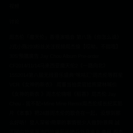
视频
讨论
周杰伦「魔天伦」香港演唱会 第八场《你怎么说》
J式小殇293粉丝关注视频周杰倫【哎呦，不錯哦】
30S'預購廣告 Jay Chou Album Pre-order
CF2014/11/14马来西亚魔天伦2《一路向北》
15S2014第八届无线音乐盛典“咪咕汇”周杰伦等群星
VCR《女神的新衣》 周董当拍卖官给熊黛林喊价
《女神的新衣 》周杰伦嗨唱《稻香》周杰伦 Jay
Chou - 我不配+Mine Mine Remix周杰伦成长纪实影
片《本事》把24首周杰伦的歌合在一起，没想到那
么好听！發人深省!簡單的事情很少人做到!景興 誠
正國中管樂團澳門管樂藝術節戶外音樂會 曲目 周杰