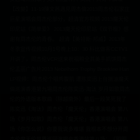
【改變】11-19陳文茜遇見周杰倫2013周杰伦石家庄
巨星演唱会周杰伦部分，超清官方视频 2013魔天伦
印尼站《简单爱》 2013魔天伦印尼站《双节棍》感
谢有周杰伦的青春。 超清【美特斯·邦威】2013年
冬季宣传视频10月1号晚上10：30 科比做客CCTV1
开讲了，周杰伦VCR送来祝福粮全其美手抓饼周杰
伦孟丽广告片2013 Nebelhorn Trophy Brooklee Han
LP视频：周杰伦个唱秀腹肌 遭陈奕迅上台揩油魔天
倫巡演香港第九場周杰伦陈奕迅-淘汰 岁月如歌周杰
伦的外语版本歌曲（除越南外）最后一段笑死我了
陈奕迅《淘汰》周杰伦「魔天伦」香港演唱会 第八
场《岁月如歌》周杰伦「魔天伦」香港演唱会 第八
场《你怎么说》你要我说多难堪 我根本不想分开周
杰伦摩天伦世界巡回演唱会香港站第八场：《明明