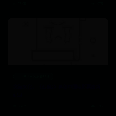
📅 07-05
👁️ 4975
365BET中文版客户端
突破50亿，《战狼2》再创中国电影票房新
纪录
📅 08-02
👁️ 5535