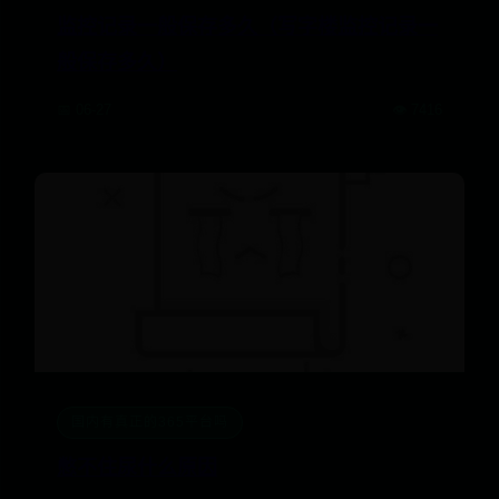
监控记录一般保存多久（写字楼监控记录一
般保存多久）
📅 06-27
👁️ 7416
国内有真正的365平台吗
憋不住尿什么原因