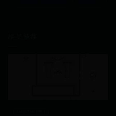
← 编程中ELSEIF什么意思
达摩狒狒 →
相关推荐
365BET365打不开