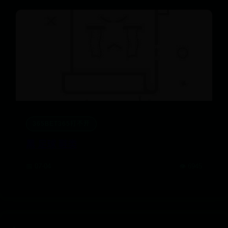
365BET365打不开
黑 足球 鞋类
📅 07-04
👁️ 6945