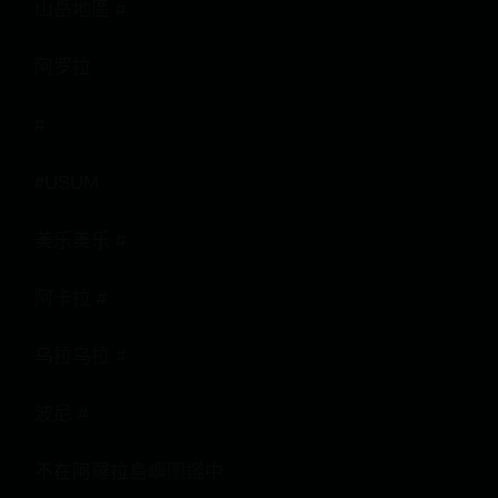
山岳地區 #
阿罗拉
#
#USUM
美乐美乐 #
阿卡拉 #
乌拉乌拉 #
波尼 #
不在阿羅拉島嶼圖鑑中