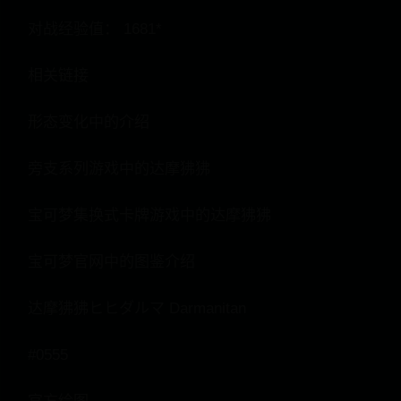
对战经验值： 1681*
相关链接
形态变化中的介绍
旁支系列游戏中的达摩狒狒
宝可梦集换式卡牌游戏中的达摩狒狒
宝可梦官网中的图鉴介绍
达摩狒狒ヒヒダルマ Darmanitan
#0555