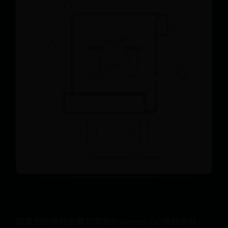
如果您在尋找此寶可夢在Pokémon GO裡的資料，