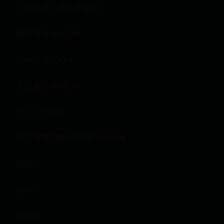
不在阿羅拉島嶼圖鑑中
美乐美乐 #USUM
阿卡拉 #USUM
乌拉乌拉 #USUM
波尼 #USUM
不在阿羅拉島嶼圖鑑中USUM
伽勒尔
#368
伽勒尔