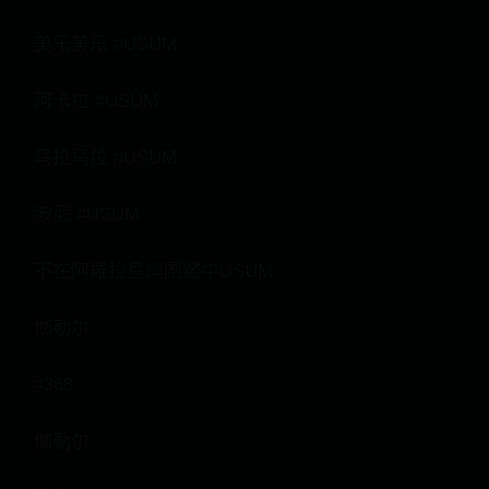
美乐美乐 #USUM
阿卡拉 #USUM
乌拉乌拉 #USUM
波尼 #USUM
不在阿羅拉島嶼圖鑑中USUM
伽勒尔
#368
伽勒尔