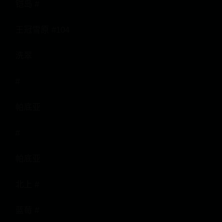
铠岛 #
王冠雪原 #104
洗翠
#
帕底亚
#
帕底亚
北上 #
蓝莓 #