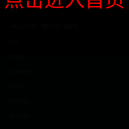
点击进入首页
神奥
#表达式错误：预期外的>运算符。
合众
#061BW
#103B2W2
卡洛斯
中央地區 #
海岸地區 #