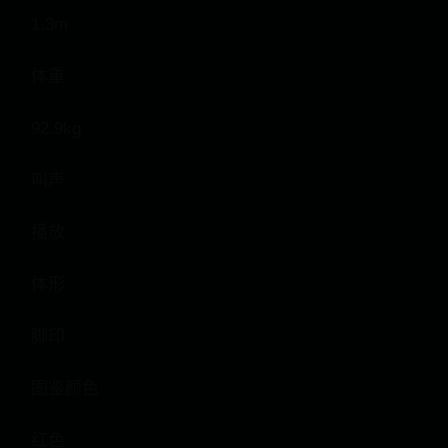
1.3m
体重
92.9kg
叫声
播放
体形
脚印
图鉴颜色
红色