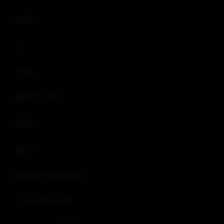
属性
火
分类
爆燃宝可梦
特性
強行
达摩模式隱藏特性
100级时经验值