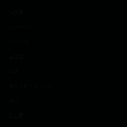
捕获率
60（7.8%）
性别比例
无性别
未知
雄性 50%｜雌性 50%
培育
陆上群