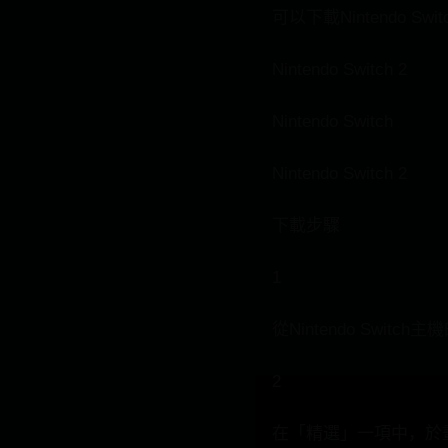
可以下載Nintendo Swi
Nintendo Switch 2
Nintendo Switch
Nintendo Switch 2
下載步驟
1
從Nintendo Switch
2
在「精選」一項中，於