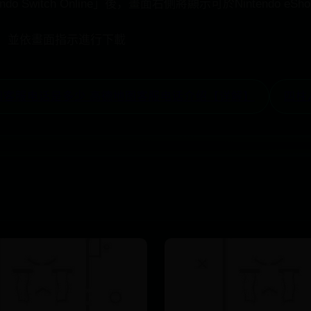
do Switch Online」後，畫面右側將顯示可於Nintendo 
，並依畫面指示進行下載
图客服电话是多少 高德地图客服电话介绍【详解】
四柱