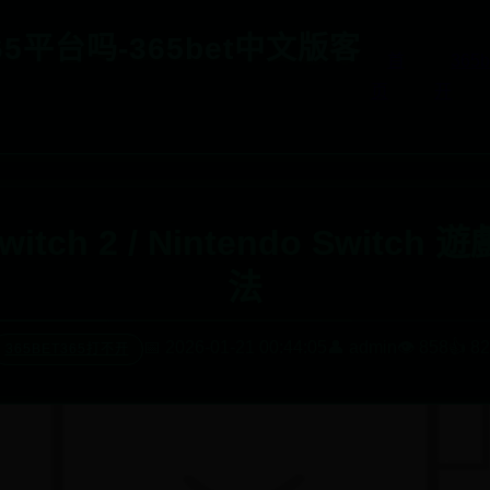
65平台吗-365bet中文版客
首
365
页
开
Switch 2 / Nintendo Swit
法
📅 2026-01-21 00:44:05
👤 admin
👁️ 858
👍 8
365BET365打不开