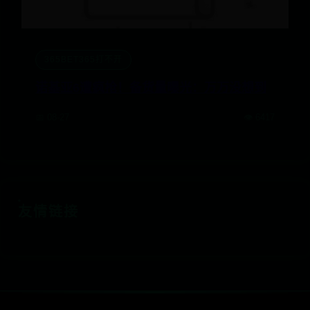
365BET365打不开
诺基亚6遭疯抢！备货量曝光：万万没想到
📅 08-27
👁️ 6417
友情链接