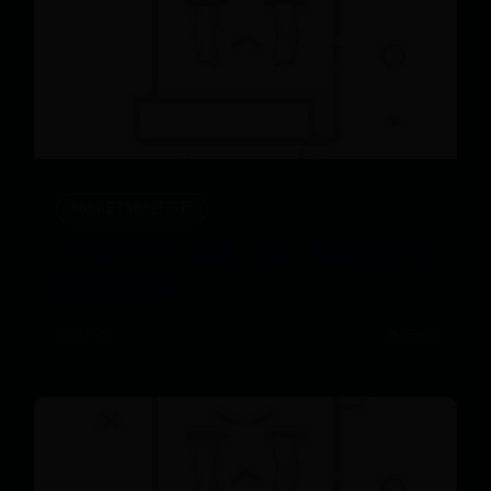
365BET365打不开
关于照片冲印，裁剪，打印，想保存照片的
同学速度围观
📅 07-25
👁️ 6860