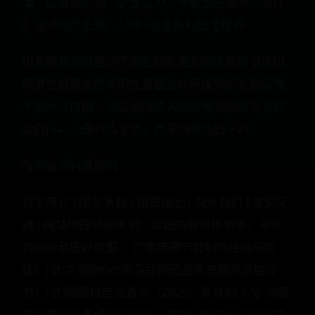
潮，应放松心情，舒缓压力，不要太在意第一次性
生活时间的长短。分享:-泌尿外科医生推荐
相关推荐没有更多了医生作品更多吃洋葱可以壮阳
吗男性解脲支原体阳性需要治疗吗尿黄沉淀到马桶
下面什么原因，怎么处理老人尿路感染治疗方法尿
蛋白(++++)是什么意思，严重吗微信扫一扫
查看医生科普知识
有来简介 | 服务条款 | 招贤纳士 | 联系我们 | 意见反
馈 | 网站地图特别声明：本站内容仅供参考，不作
为诊断及医疗依据。 广播电视节目制作经营许可
证：(京)字第09345号互联网药品信息服务资格证
书：(京)网药械信息备字（2025）第 00017 号 中国