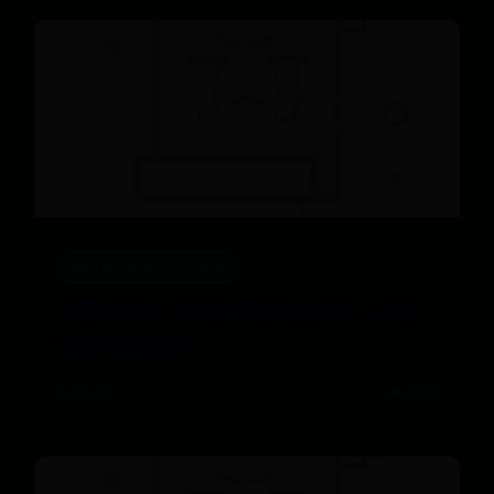
国内有真正的365平台吗
【国樽律所】异地护照办理全解析，流程、
优势与注意事项
📅 08-16
👁️ 4188