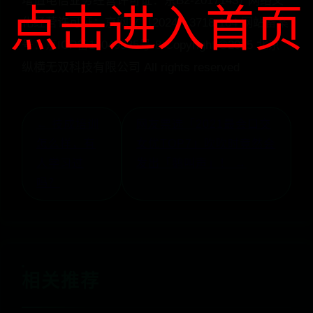
增值电信业务经营许可证：京B2-20171437 网络文
点击进入首页
化经营许可证：京网文（2024）3718-184 网站备案
号：京ICP备16049935号-8 Copyright ©2025 北京
纵横无双科技有限公司 All rights reserved
← 技成培训
网友票选「2021最会口交
怎么样，有
女优TOP7」吹吹时竟然会
人学习过
发出「鹅叫声」！ →
吗？
相关推荐