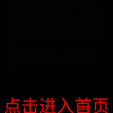
隔板。当然这种情况下自重会稍重些。设计前卫个
性，所以许多大牌明星爱得不得了。不是太不差钱
日莫瓦家的箱子还是买登机箱吧，托运真心有点肝
儿颤。当然你也许觉得买R家的箱子还是要铝合金
啊，否则意义何在?至于托运碰伤其实也是一种沧桑
的美。
12年获得红点设计大奖的cosmolite系列(俗称贝壳
箱)是秀丽家的明星款，使用的是由德国 Propex
Fabrics
公司生产的Curv热塑性复合材料，最大特点就是：
真轻啊!28寸的箱子单手轻松提拎毫无压力，而在轻
点击进入首页
盈的同时具有极佳的抗变形承受力和抗冲击力，被
机场地勤暴虐也不用那么担心了。cosmolite之后，