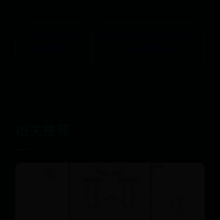
← SPSS安装
溪汐熙曦女孩名字 汐与
报错如何解
浠哪个取名寓意比较好
决？
→
相关推荐