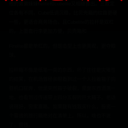
他的弟弟妹妹fielite和cubelite又相继推出。三款定
位各有不同，Cube低调沉稳，比贝壳箱的纹路更硬
一些，更适合商务场合。且Cubelite的拉杆是双杠
的，上面套行李更加方便，贝壳箱和
Firelite都是单杠的，但是造型上也更美观，更夺眼
球。
拉杆箱不像是纸笔一类的东西，坏了往往是灾难性
的结果，在机场曾经亲眼看到过一个人拉着箱子向
登机口狂奔，但是突然箱子破裂，里面东西洒落一
地，也看到过传送带上四分五裂的巨大箱子。老话
说得好，穷家富路。如果我有钱我买什么，投资一
个靠谱的旅行箱绝对在清单上。所以，啥也不说
了，攒钱。