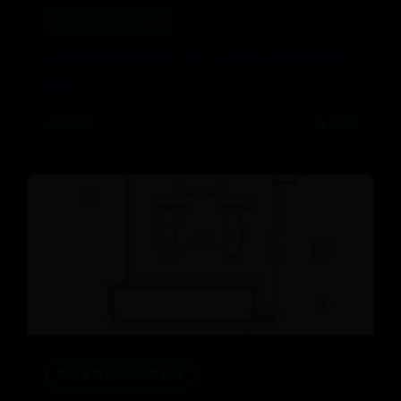
365BET365打不开
400米正常人跑多少秒？正常人400米成绩
参考
📅 07-18
👁️ 3962
国内有真正的365平台吗