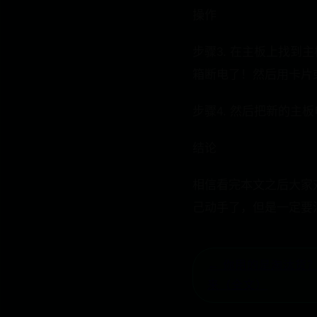
操作
步骤3. 在主板上找
箱断电了！然后用卡片
步骤4. 然后把新的主
结论
相信看完本文之后大家
己动手了，但是一定要
← 你用的是淘汰货？
来（全文）