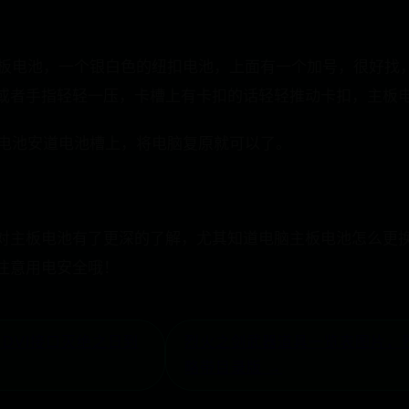
到主板电池，一个银白色的纽扣电池，上面有一个加号，很好找
或者手指轻轻一压，卡槽上有卡扣的话轻轻推动卡扣，主板
板电池安道电池槽上，将电脑复原就可以了。
对主板电池有了更深的了解，尤其知道电脑主板电池怎么更
注意用电安全哦！
DVI接口灭绝之日到
烈火之剑武器道具一览表图片，
略带目录版 →