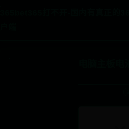
365bet365打不开-国内有真正的3
户端
电脑主板电