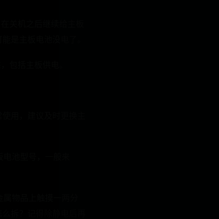
，在关机之后继续给主板
可能是主板电池没电了。
态，包括主板供电。
常使用，建议及时更换主
板电池型号，一般来
金属物品上触摸一两分
怎么拆？记得除静电后再