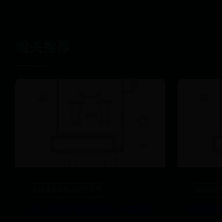
相关推荐
国内有真正的365平台吗
365BE
2024世界杯赛程全解析：期待足
驾驶证