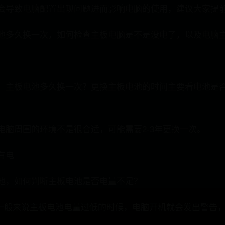
会导致电脑配置出现问题进而影响电脑的使用，建议大家提
池多久换一次，如何检查主板电脑是不是没电了，以及电脑
，主板电池多久换一次？更换主板电池的时间主要看电池是否
电脑周围的环境不是很合适，可能需要2-3年更换一次。
有电
池，如何判断主板电池是否电量不足？
。一般来说主板电池电量过低的时候，电脑开机就会发出警告