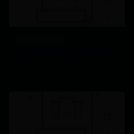
国内有真正的365平台吗
宝塔面板和wdcp有什么区别？哪个比较好
用？
📅 10-06
👁️ 9170