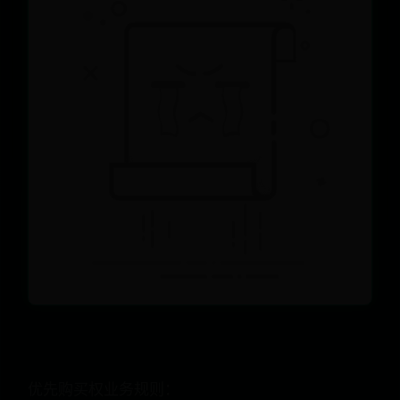
优先购买权业务规则：