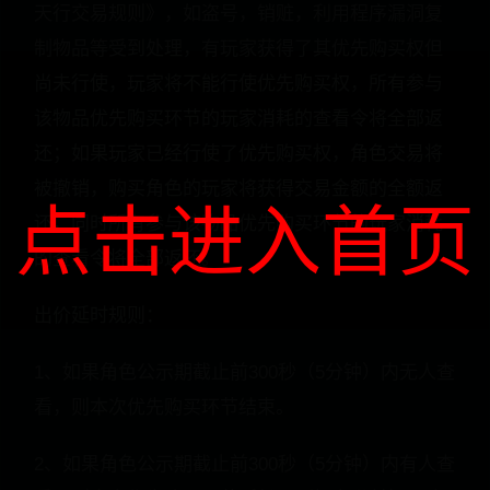
天行交易规则》，如盗号，销赃，利用程序漏洞复
制物品等受到处理，有玩家获得了其优先购买权但
尚未行使，玩家将不能行使优先购买权，所有参与
该物品优先购买环节的玩家消耗的查看令将全部返
还；如果玩家已经行使了优先购买权，角色交易将
被撤销，购买角色的玩家将获得交易金额的全额返
点击进入首页
还，同时所有参与该物品优先购买环节的玩家消耗
的查看令将全部返还。
出价延时规则：
1、如果角色公示期截止前300秒（5分钟）内无人查
看，则本次优先购买环节结束。
2、如果角色公示期截止前300秒（5分钟）内有人查