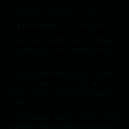
1、以符合《寻宝天行交易规则》为前提。
2、角色公示期结束前六小时进入优先购买环节；
3、用户针对同一角色的某一数位，一次消耗“查看
令”进行查看并出令，可多次查看该数位实时的出令
情况。
4、每次消耗“查看令”后都可以查看该数位当前是否
唯一以及您获赠的该数位的出令位次，刷新页面可
查看您所有已经获赠的出令位次的数位的最新的出
令情况。
5、每次查看都消耗【查看令】，实时扣除。查看令
仅能用于参与寻宝天行角色交易优先购买权业务，