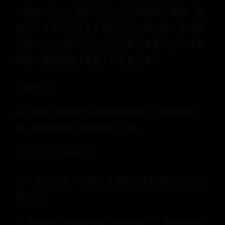
不得用于购买、兑换寻宝天行的其他虚拟道具、物
品。在寻宝天行角色交易优先购买权业务正常运营
的情况下，玩家已购买但未消耗的查看令不作现金
返还。提前准备【查看令】有备无患。
点我购买
6、已被玩家获赠优先购买权的角色，等同于被订
购，角色卖家无法将该角色下架。
优先购买权获赠规则：
1、 “最低且唯一”的数位查看者将获赠该角色的优先
购买权。
2、如果数位查看者没有“最低且唯一”，系统将选取